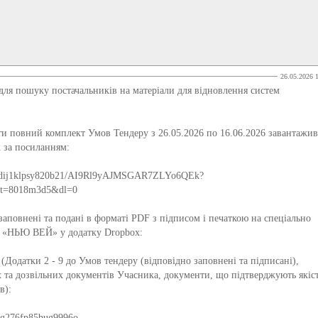
26.05.2026 
я пошуку постачальників на матеріали для відновлення систем
ти повний комплект Умов Тендеру з 26.05.2026 по 16.06.2026 завантажи
x за посиланням:
9ztzdij1klpsy820b21/AI9Rl9yAJMSGAR7ZLYo6QEk?
st=8018m3d5&dl=0
заповнені та подані в форматі PDF з підписом і печаткою на спеціально
Ф «НЬЮ ВЕЙ» у додатку Dropbox:
(Додатки 2 - 9 до Умов тендеру (відповідно заповнені та підписані),
их та дозвільних документів Учасника, документи, що підтверджують якіс
ів):
3og276fp85bug9996o