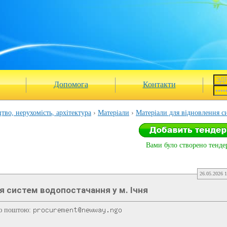
Допомога
Контакти
тво, нерухомість, архітектура
Матеріали
Матеріали для відновлення с
Вами було створено тендер
26.05.2026 1
я систем водопостачання у м. Ічня
ою поштою: