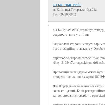
БО БФ "НЬЮ ВЕЙ"
м. Київ, вул.Татарська, буд.21а
Тел. 0979080802
БО БФ NEW WAY оголошує тендер дл
водопостачання у м. Ічня
Зацікавлені сторони можуть отрима
його з офіційного акаунта у Dropbo
https://www.dropbox.com/scl/fo/ar
rlkey=2198ve7smvqusvkjbpmzf01ns&
Пропозиції за тендером мають бути 
створені посилання в акаунті БО Б
Для Формальної та технічної частин 
контактні данні, Копії реєстраційн
запропонованих товарів та матеріал
https://www.dropbox.com/request/52