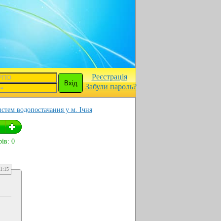
Реєстрація
Забули пароль?
истем водопостачання у м. Ічня
ів: 0
1:15