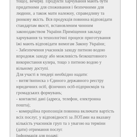
тощо), вечеря). Продукти харчування мають бути
придатними для споживання і безпечними для
людини, а також мати належну, справедливу та
ринкову якість. Вся продукція повинна відповідати
стандартам якості, встановленим чинним
законодавством України.Приміщення закладу
харчування та технологічні процеси приготування
їжі мають відповідати вимогам Закону України;
- Забезпечення учасників заходу питною водою
впродовж заходу або можливість безкоштовного
використання кулера, тощо з питною водою у
вільному доступі.
Для участі в тендері необхідно надати:
- витяг/виписка з Єдиного державного реєстру
юридичних осіб, фізичних осіб-підприємців та
громадських формувань;
- контактні дані (адреса, телефон, електронна
пошта);
- комерційна пропозиція повинна включати вартість
всіх послуг, у відповідності за ЛОТами на вказану
кількість учасників груп та з увагою на терміни
(дати) отримання послуг.
Інформація для подачі: