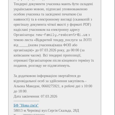
Тендерні документи учасника мають бути складені
українською мовою, підписані уповноваженою
особою учасника та засвідчені печаткою (за
наявності) та в електронному вигляді (сканкопій з
оригіналу документа чіткої якості у форматі PDF)
надіслані учасником на електронну адресу
Організатора:
з
темою листа «Відкритий тендер_послуги за ЛОТІ
від _____(назва учасника(ваша ФОП або
організація)» до 07.03.2026 року, до 00:00 (за
київським часом). Всі тендерні пропозиції,
отримані Організатором після кінцевого терміну їх
подання, розгляду не підлягатимуть.
За додатковою інформацією звертайтеся до
відповідальної особ за здійснення закупівель -
Альона Македон, 0660275921, в робочі дні з 10:00
до 18:00.
Дата закінчення: 07.03.2026
БФ "Нова сім'я"
58013 м.Чернівці вул.Сергія Скальда, 28Д