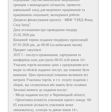
тренерів з міжнародної спільноти, провести
навчальний захід для медичних працівників та
працівників соціальної, молодіжної роботи.
Джерело фінансування проєкту - МБФ “СНІД Фонд
Схід-Захід”.
Дата оголошення про проведення тендеру:
25.02.2026 рік.
Кінцевий термін подання тендерних пропозицій:
07.03.2026 рік, до 00:00 (за київським часом).
Предмет закупівлі:
ЛОТ І - послуга проживання, харчування та
конференц-зали для групи 60-65 осіб віком 14+
Учасник торгів визначає ціни з урахуванням всіх
видів та обсягів наданих послуг, що повинні бути
виконані. Ціна пропозиції повинна включати всі
витрати Учасника торгів, в т.ч. сплату податків і
зборів, що сплачуються або мають бути сплачені.
Загальні вимоги до надання послуг:
- Місце надання послуг в Чернівецькій області;
- Орієнтовна кількість учасників одного заходу: 60-
65 учасників (кількість учасників може
змінюватись), хлопців та дівчат віком 14+;