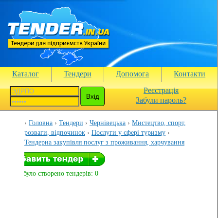
Каталог
Тендери
Допомога
Контакти
Реєстрація
Забули пароль?
Головна
Тендери
Чернівецька
Мистецтво, спорт,
розваги, відпочинок
Послуги у сфері туризму
Тендерна закупівля послуг з проживання, харчування
Вами було створено тендерів: 0