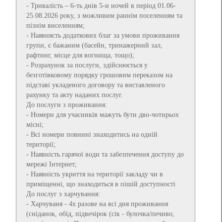
- Тривалість – 6-ть днів 5-и ночей в період 01.06-
25.08.2026 року, з можливим раннім поселенням та
пізнім виселенням;
- Наявнясть додаткових благ за умови проживання
групи, є бажаним (басейн, тринажерний зал,
рафтинг, місце для вогнища, тощо);
- Розрахунок за послуги, здійснюється у
безготівковому порядку грошовим переказом на
підставі укладеного договору та виставленого
рахунку та акту наданих послуг.
До послуги з проживання:
- Номери для учасників мажуть бути дво-чотирьох
місні;
- Всі номери повинні знаходитись на одній
території;
- Наявність гарячої води та забезпечення доступу до
мережі Інтернет;
- Наявність укриття на території закладу чи в
приміщенні, що знаходиться в пішій доступності
До послуг з харчування:
- Харчуваня - 4х разове на всі дня проживання
(сніданок, обід, підвечірок (сік - булочка/печиво,