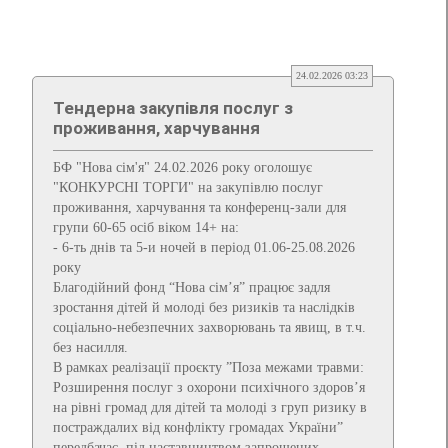
24.02.2026 03:23
Тендерна закупівля послуг з
проживання, харчування
БФ "Нова сім'я" 24.02.2026 року оголошує
"КОНКУРСНІ ТОРГИ" на закупівлю послуг
проживання, харчування та конференц-зали для
групи 60-65 осіб віком 14+ на:
- 6-ть днів та 5-и ночей в період 01.06-25.08.2026
року
Благодійний фонд “Нова сім’я” працює задля
зростання дітей й молоді без ризиків та наслідків
соціально-небезпечних захворювань та явищ, в т.ч.
без насилля.
В рамках реалізації проєкту ”Поза межами травми:
Розширення послуг з охорони психічного здоров’я
на рівні громад для дітей та молоді з груп ризику в
постраждалих від конфлікту громадах України”
передбачає, під наставництвом запрошених