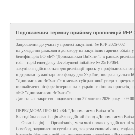
Подовження терміну прийому пропозицій RFP 
Запрошення до участі у процесі закупівлі: № RFP 2026-002
на укладання рамкового договору на закупівлю гарячих обідів у
бенефіціарів БО «БФ “Допомагаємо Виїхати”» в рамках реалізац
redi – rapid emergency develoyment initaitive № 25/10/064.
закупівля здійснюється для реалізації проєкту профінансованого
підтримки гуманітарного фонду для України, що реалізується 
“Допомагаємо Виїхати”» в межах субгрантової угоди з предста
нонвайелент пісфорс інтернешнл в україні та інших проєктів, щ
«БФ “Допомагаємо Виїхати”»
Дата та час закриття: подовжено до 27 лютого 2026 року – 09:00 
ПЕРЕДМОВА ПРО БО «БФ “Допомагаємо Виїхати”»
Благодійна організація «Благодійний фонд «Допомагаємо Виїхат
— Організація) — Організація, мета якої полягає у здійсненні та
i свобод, задоволення суспільних, зокрема економічних, соціал
інтересів фізичних осіб, які постраждали внаслідок військового