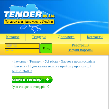
Каталог
Тендери
Допомога
Контакти
Реєстрація
Забули пароль?
Головна
Тендери
Усі міста
Харчова промисловість
Бакалія
Подовження терміну прийому пропозицій
RFP 2026-002
Вами було створено тендерів: 0