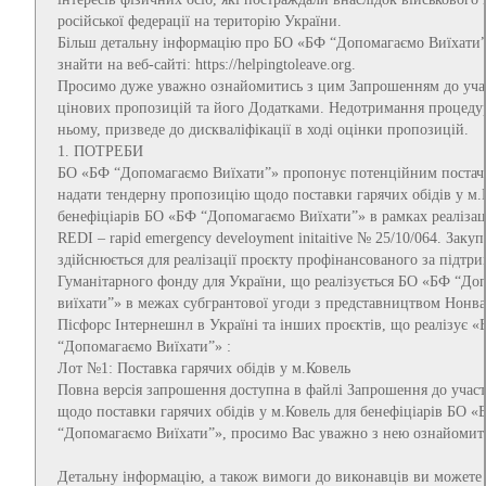
російської федерації на територію України.
Більш детальну інформацію про БО «БФ “Допомагаємо Виїхати
знайти на веб-сайті: https://helpingtoleave.org.
Просимо дуже уважно ознайомитись з цим Запрошенням до учас
цінових пропозицій та його Додатками. Недотримання процеду
ньому, призведе до дискваліфікації в ході оцінки пропозицій.
1. ПОТРЕБИ
БО «БФ “Допомагаємо Виїхати”» пропонує потенційним постач
надати тендерну пропозицію щодо поставки гарячих обідів у м.
бенефіціарів БО «БФ “Допомагаємо Виїхати”» в рамках реалізац
REDI – rapid emergency develoyment initaitive № 25/10/064. Закуп
здійснюється для реалізації проєкту профінансованого за підтр
Гуманітарного фонду для України, що реалізується БО «БФ “До
виїхати”» в межах субгрантової угоди з представництвом Нонв
Пісфорс Інтернешнл в Україні та інших проєктів, що реалізує 
“Допомагаємо Виїхати”» :
Лот №1: Поставка гарячих обідів у м.Ковель
Повна версія запрошення доступна в файлі Запрошення до участі
щодо поставки гарячих обідів у м.Ковель для бенефіціарів БО «
“Допомагаємо Виїхати”», просимо Вас уважно з нею ознайомит
Детальну інформацію, а також вимоги до виконавців ви можете