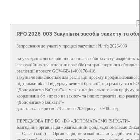
1
RFQ 2026-003 Закупівля засобів захисту та об
Запрошення до участі у процесі закупівлі: № rfq 2026-003
на укладання договорів постачання засобів захисту, аварійних за
евакуаційних транспортних засобів) та транспортного обладнан
реалізації проекту GOV-GB-1-400176-418.
закупівля здійснюється для реалізації проєкту профінансованого
підтримки uk aid від уряду великої британії, що реалізується Б
“Допомагаємо Виїхати”» в межах національного консорціуму pul
координації бф «право на захист» та інших проєктів, що реаліз
“Допомагаємо Виїхати”»
дата та час закриття: 24 лютого 2026 року – 09:00 год.
ПЕРЕДМОВА ПРО БО «БФ «ДОПОМАГАЄМО ВИЇХАТИ»
Благодійна організація «Благодійний фонд «Допомагаємо Виїхат
— Організація) — Організація, мета якої полягає у здійсненні та
прав i свобод, задоволення суспільних, зокрема економічних, со