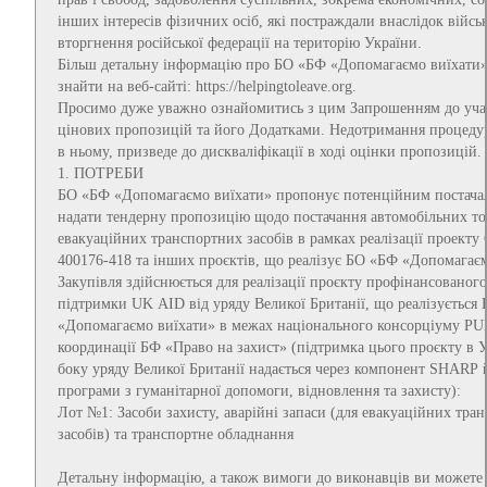
інших інтересів фізичних осіб, які постраждали внаслідок війсь
вторгнення російської федерації на територію України.
Більш детальну інформацію про БО «БФ «Допомагаємо виїхати
знайти на веб-сайті: https://helpingtoleave.org.
Просимо дуже уважно ознайомитись з цим Запрошенням до учас
цінових пропозицій та його Додатками. Недотримання процеду
в ньому, призведе до дискваліфікації в ході оцінки пропозицій.
1. ПОТРЕБИ
БО «БФ «Допомагаємо виїхати» пропонує потенційним постача
надати тендерну пропозицію щодо постачання автомобільних то
евакуаційних транспортних засобів в рамках реалізації проект
400176-418 та інших проєктів, що реалізує БО «БФ «Допомагаєм
Закупівля здійснюється для реалізації проєкту профінансованого
підтримки UK AID від уряду Великої Британії, що реалізується
«Допомагаємо виїхати» в межах національного консорціуму PU
координації БФ «Право на захист» (підтримка цього проєкту в У
боку уряду Великої Британії надається через компонент SHARP 
програми з гуманітарної допомоги, відновлення та захисту):
Лот №1: Засоби захисту, аварійні запаси (для евакуаційних тра
засобів) та транспортне обладнання
Детальну інформацію, а також вимоги до виконавців ви можете