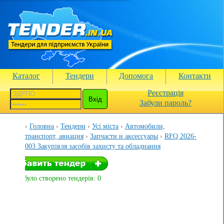
Каталог
Тендери
Допомога
Контакти
Реєстрація
Забули пароль?
Головна
Тендери
Усі міста
Автомобили,
транспорт, авиация
Запчасти и аксессуары
RFQ 2026-
003 Закупівля засобів захисту та обладнання
Вами було створено тендерів: 0