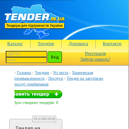
Каталог
Тендери
Допомога
Контакти
Реєстрація
Забули пароль?
Головна
Тендери
Усі міста
Химическая
промышленность
Послуги
Тендер на закупівлю
послуг прибирання
Вами було створено тендерів: 0
29.12.2025 03:28
Тендер на