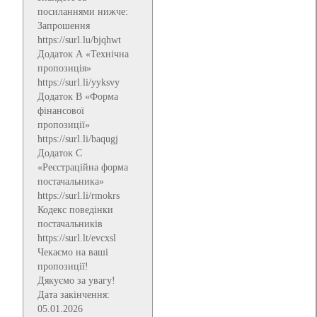
посиланнями нижче:
Запрошення
https://surl.lu/bjqhwt
Додаток А «Технічна
пропозиція»
https://surl.li/yyksvy
Додаток В «Форма
фінансової
пропозиції»
https://surl.li/baqugj
Додаток С
«Реєстраційна форма
постачальника»
https://surl.li/rmokrs
Кодекс поведінки
постачальників
https://surl.lt/evcxsl
Чекаємо на ваші
пропозиції!
Дякуємо за увагу!
Дата закінчення:
05.01.2026