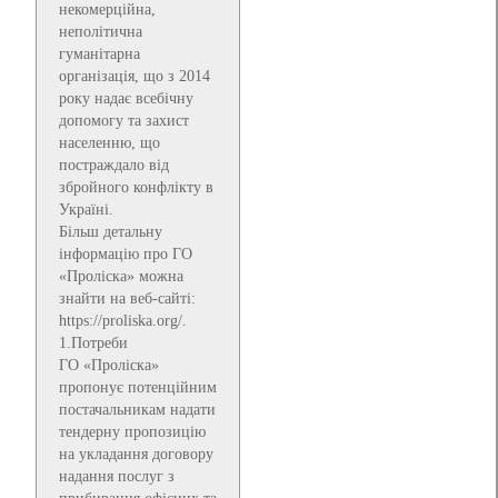
некомерційна,
неполітична
гуманітарна
організація, що з 2014
року надає всебічну
допомогу та захист
населенню, що
постраждало від
збройного конфлікту в
Україні.
Більш детальну
інформацію про ГО
«Проліска» можна
знайти на веб-сайті:
https://proliska.org/.
1.Потреби
ГО «Проліска»
пропонує потенційним
постачальникам надати
тендерну пропозицію
на укладання договору
надання послуг з