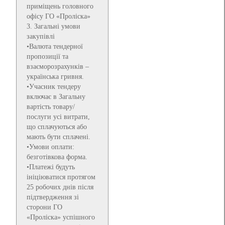
приміщень головного
офісу ГО «Проліска»
3. Загальні умови
закупівлі
•Валюта тендерної
пропозиції та
взаєморозрахунків –
українська гривня.
•Учасник тендеру
включає в Загальну
вартість товару/
послуги усі витрати,
що сплачуються або
мають бути сплачені.
•Умови оплати:
безготівкова форма.
•Платежі будуть
ініціюватися протягом
25 робочих днів після
підтвердження зі
сторони ГО
«Проліска» успішного