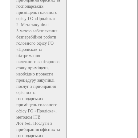
прибирання офісних та
господарських
приміщень головного
офісу ГО «Проліска».
2. Мета закупівлі
З метою забезпечення
безперебійної роботи
головного офісу ГО
«Проліска» та
підтримання
належного санітарного
стану приміщень,
необхідно провести
процедуру закупівлі
послуг з прибирання
офісних та
господарських
приміщень головного
офісу ГО «Проліска»,
методом ITB.
Лот №1. Послуги з
прибирання офісних та
господарських