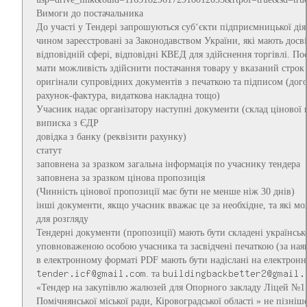
Вимоги до постачальника
До участі у Тендері запрошуються суб‘єкти підприємницької ді
чином зареєстровані за Законодавством України, які мають досв
відповідній сфері, відповідні КВЕД для здійснення торгівлі. П
мати можливість здійснити постачання товару у вказаний строк
оригінали супровідних документів з печаткою та підписом (дого
рахунок-фактура, видаткова накладна тощо)
Учасник надає організатору наступні документи (склад цінової 
виписка з ЄДР
довідка з банку (реквізити рахунку)
статут
заповнена за зразком загальна інформація по учаснику тендера
заповнена за зразком цінова пропозиція
(Чинність цінової пропозиції має бути не менше ніж 30 днів)
інші документи, якщо учасник вважає це за необхідне, та які м
для розгляду
Тендерні документи (пропозиції) мають бути складені українсь
уповноваженою особою учасника та засвідчені печаткою (за ная
в електронному форматі PDF мають бути надіслані на електрон
. та
«Тендер на закупівлю жалюзей для Опорного закладу Ліцей №1
Помічнянської міської ради, Кіровоградської області » не пізніш