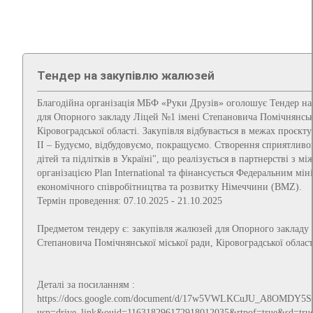
Тендер на закупівлю жалюзей
Благодійна організація МБФ «Руки Друзів» оголошує Тендер н
для Опорного закладу Ліцей №1 імені Степановича Помічнянсько
Кіровоградської області. Закупівля відбувається в межах проєкту 
ІІ – Будуємо, відбудовуємо, покращуємо. Створення сприятливо
дітей та підлітків в Україні", що реалізується в партнерстві з 
організацією Plan International та фінансується Федеральним мін
економічного співробітництва та розвитку Німеччини (BMZ).
Термін проведення: 07.10.2025 - 21.10.2025
Предметом тендеру є: закупівля жалюзей для Опорного закладу
Степановича Помічнянської міської ради, Кіровоградської област
Деталі за посиланням :
https://docs.google.com/document/d/17w5VWLKCuJU_A8OMDY5
usp=drive_link&ouid=116318296172918012035&rtpof=true&sd=tru