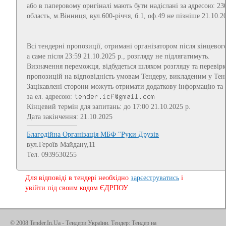
або в паперовому оригіналі мають бути надіслані за адресою: 23
область, м.Вінниця, вул.600-річчя, б.1, оф.49 не пізніше 21.10.
Всі тендерні пропозиції, отримані організатором після кінцевог
а саме після 23:59 21.10.2025 р., розгляду не підлягатимуть.
Визначення переможця, відбудеться шляхом розгляду та перевір
пропозицій на відповідність умовам Тендеру, викладеним у Тен
Зацікавлені сторони можуть отримати додаткову інформацію та 
за ел. адресою:
Кінцевий термін для запитань: до 17:00 21.10.2025 р.
Дата закінчення: 21.10.2025
Благодійна Організація МБФ "Руки Друзів
вул.Героїв Майдану,11
Тел. 0939530255
Для відповіді в тендері необхідно
зарєеструватись
і
увійти під своим кодом ЄДРПОУ
© 2008 Tender.In.Ua -
Тендери України
. Тендер: Тендер на