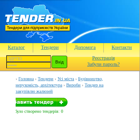
Каталог
Тендери
Допомога
Контакти
Реєстрація
Забули пароль?
Головна
Тендери
Усі міста
Будівництво,
нерухомість, архітектура
Вироби
Тендер на
закупівлю жалюзей
Вами було створено тендерів: 0