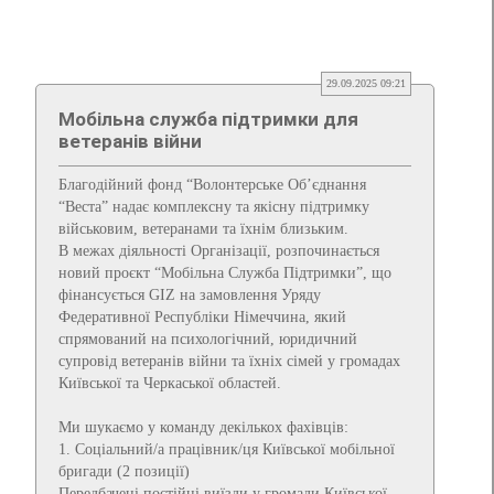
29.09.2025 09:21
Мобільна служба підтримки для
ветеранів війни
Благодійний фонд “Волонтерське Об’єднання
“Веста” надає комплексну та якісну підтримку
військовим, ветеранами та їхнім близьким.
В межах діяльності Організації, розпочинається
новий проєкт “Мобільна Служба Підтримки”, що
фінансується GIZ на замовлення Уряду
Федеративної Республіки Німеччина, який
спрямований на психологічний, юридичний
супровід ветеранів війни та їхніх сімей у громадах
Київської та Черкаської областей.
Ми шукаємо у команду декількох фахівців:
1. Соціальний/а працівник/ця Київської мобільної
бригади (2 позиції)
Передбачені постійні виїзди у громади Київської