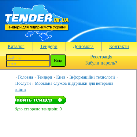
Каталог
Тендери
Допомога
Контакти
Реєстрація
Забули пароль?
Головна
Тендери
Киев
Інформаційні технології
Послуги
Мобільна служба підтримки для ветеранів
війни
Вами було створено тендерів: 0