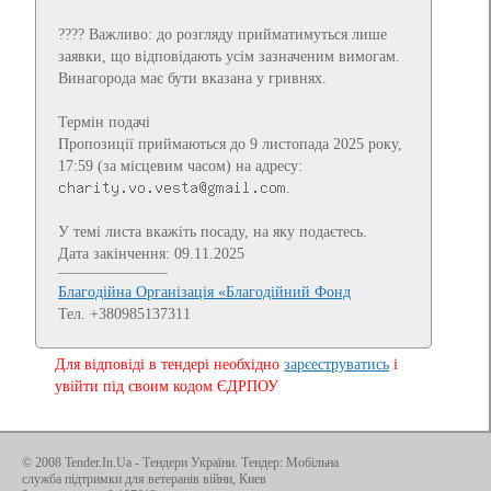
???? Важливо: до розгляду прийматимуться лише
заявки, що відповідають усім зазначеним вимогам.
Винагорода має бути вказана у гривнях.
Термін подачі
Пропозиції приймаються до 9 листопада 2025 року,
17:59 (за місцевим часом) на адресу:
.
У темі листа вкажіть посаду, на яку подаєтесь.
Дата закінчення: 09.11.2025
Благодійна Організація «Благодійний Фонд
Тел. +380985137311
Для відповіді в тендері необхідно
зарєеструватись
і
увійти під своим кодом ЄДРПОУ
© 2008 Tender.In.Ua -
Тендери України
. Тендер: Мобільна
служба підтримки для ветеранів війни, Киев