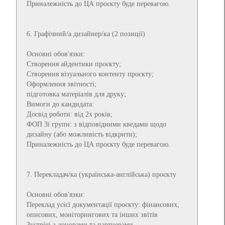
Приналежність до ЦА проєкту буде перевагою.
6. Графічний/а дизайнер/ка (2 позиції)
Основні обов'язки:
Створення айдентики проєкту;
Створення візуального контенту проєкту;
Оформлення звітності;
підготовка матеріалів для друку;
Вимоги до кандидата:
Досвід роботи: від 2х років;
ФОП 3ї групи: з відповідними кведами щодо
дизайну (або можливість відкрити);
Приналежність до ЦА проєкту буде перевагою.
7. Перекладач/ка (українська-англійська) проєкту
Основні обов'язки:
Переклад усієї документації проєкту: фінансових,
описових, моніторингових та інших звітів
Зустрічі з донорами та партнерами