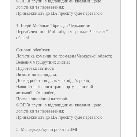
ФОП 3ї групи: з відповідними кведами щодо
логістики та перевезення;
Приналежність до ЦА проєкту буде перевагою.
4. Водій Мобільної бригади Черкащини
Передбачені постійні виїзди у громади Черкської
області.
Основні обов'язки:
Логістика команди по громадам Черкаської області;
Ведення маршрутних листів;
Підготовка звітності.
Вимоги до кандидата:
Досвід роботи водієм/кою: від 2х років;
Наявність власного транспорту: легковий
автомобіль/мікробус;
Права відповідної категорії;
ФОП 3ї групи: з відповідними кведами щодо
логістики та перевезення;
Приналежність до ЦА проєкту буде перевагою.
5. Менеджера/ку по роботі з ЗМІ.