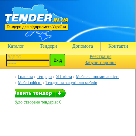
Каталог
Тендери
Допомога
Контакти
Реєстрація
Забули пароль?
Головна
Тендери
Усі міста
Меблева промисловість
Меблі офісні
Тендер на закупівлю меблів
Вами було створено тендерів: 0