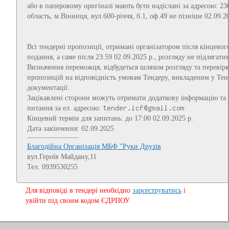
або в паперовому оригіналі мають бути надіслані за адресою: 23
область, м.Вінниця, вул.600-річчя, б.1, оф.49 не пізніше 02.09.
Всі тендерні пропозиції, отримані організатором після кінцевог
подання, а саме після 23:59 02.09.2025 р., розгляду не підлягати
Визначення переможця, відбудеться шляхом розгляду та перевір
пропозицій на відповідність умовам Тендеру, викладеним у Тен
документації.
Зацікавлені сторони можуть отримати додаткову інформацію та в
питання за ел. адресою:
Кінцевий термін для запитань: до 17:00 02.09.2025 р.
Дата закінчення: 02.09.2025
Благодійна Організація МБФ "Руки Друзів
вул.Героїв Майдану,11
Тел. 0939530255
Для відповіді в тендері необхідно
зарєеструватись
і
увійти під своим кодом ЄДРПОУ