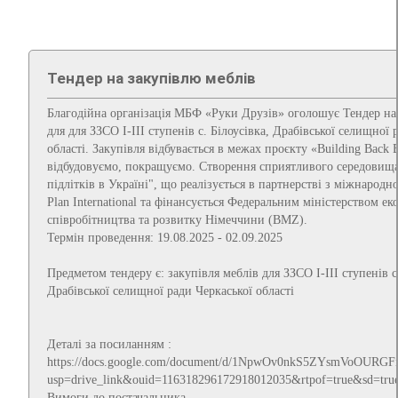
Тендер на закупівлю меблів
Благодійна організація МБФ «Руки Друзів» оголошує Тендер на
для для ЗЗСО І-ІІІ ступенів с. Білоусівка, Драбівської селищної 
області. Закупівля відбувається в межах проєкту «Building Вack В
відбудовуємо, покращуємо. Створення сприятливого середовища 
підлітків в Україні", що реалізується в партнерстві з міжнародн
Plan International та фінансується Федеральним міністерством е
співробітництва та розвитку Німеччини (BMZ).
Термін проведення: 19.08.2025 - 02.09.2025
Предметом тендеру є: закупівля меблів для ЗЗСО І-ІІІ ступенів с.
Драбівської селищної ради Черкаської області
Деталі за посиланням :
https://docs.google.com/document/d/1NpwOv0nkS5ZYsmVoOURGF
usp=drive_link&ouid=116318296172918012035&rtpof=true&sd=tru
Вимоги до постачальника