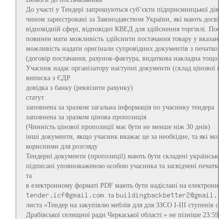
До участі у Тендері запрошуються суб‘єкти підприємницької ді
чином зареєстровані за Законодавством України, які мають досв
відповідній сфері, відповідні КВЕД для здійснення торгівлі. По
повинен мати можливість здійснити постачання товару у вказан
можливість надати оригінали супровідних документів з печатко
(договір постачання, рахунок-фактура, видаткова накладна тощо
Учасник надає організатору наступні документи (склад цінової 
виписка з ЄДР
довідка з банку (реквізити рахунку)
статут
заповнена за зразком загальна інформація по учаснику тендера
заповнена за зразком цінова пропозиція
(Чинність цінової пропозиції має бути не менше ніж 30 днів)
інші документи, якщо учасник вважає це за необхідне, та які мо
корисними для розгляду
Тендерні документи (пропозиції) мають бути складені українсь
підписані уповноваженою особою учасника та засвідчені печатко
та
в електронному форматі PDF мають бути надіслані на електрон
. та
листа «Тендер на закупівлю меблів для для ЗЗСО І-ІІІ ступенів с.
Драбівської селищної ради Черкаської області » не пізніше 23:5