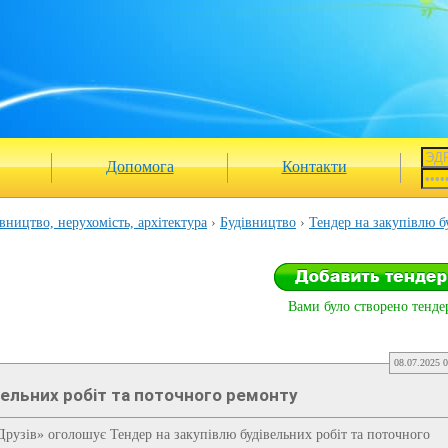
Допомога
Контакти
вництво, нерухомість, архітектура
Будівництво
Тендер на закупівлю б
Вами було створено тендер
08.07.2025 0
вельних робіт та поточного ремонту
рузів» оголошує Тендер на закупівлю будівельних робіт та поточного