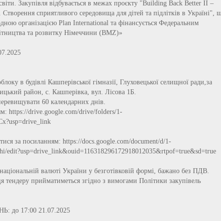
віти. Закупівля відбувається в межах проєкту "Building Вack Вetter ІІ –
 Створення сприятливого середовища для дітей та підлітків в Україні", 
одною організацією Plan International та фінансується Федеральним
бітництва та розвитку Німеччини (BMZ)»
07.2025
оку в будівлі Кашперівської гімназії, Глуховецької селищної ради,за
ицький район, с. Кашперівка, вул. Лісова 1Б.
 перевищувати 60 календарних днів.
: https://drive.google.com/drive/folders/1-
?usp=drive_link
ся за посиланням: https://docs.google.com/document/d/1-
edit?usp=drive_link&ouid=116318296172918012035&rtpof=true&sd=true
національній валюті України у безготівковій формі, бажано без ПДВ.
 тендеру прийматиметься згідно з вимогами Політики закупівель
 до 17:00 21.07.2025