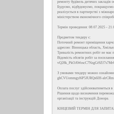
ремонту будівель дитячих закладів ос
Будуємо, відбудовуємо, покращуємо.
реалізується в партнерстві з міжнар
міністерством економічного співро
Термін проведення: 08.07.2025 - 21.
Предметом тендеру є:
Поточний ремонт приміщення харчобл
адресою: Вінницька область, Хмільн
Тривалість ремонтних робіт не має
Відомість обсягів робіт за посиланням
vQ28k_PkOAWoscC7NzgGt9Zf7s7MrCx
З умовами тендеру можно ознайомити
ghCVUommgyl6P5JURQs6IH-alrCRmhi/
Оплата послуг здійснюватиметься в 
Рішення щодо визначення переможця
організації та інструкцій Донора.
КІНЦЕВИЙ ТЕРМІН ДЛЯ ЗАПИТАНЬ: