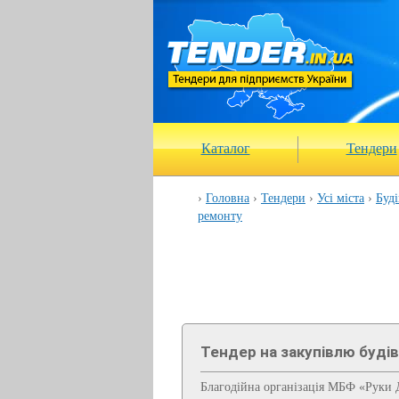
Каталог
Тендери
Головна
Тендери
Усі міста
Буді
ремонту
Тендер на закупівлю буді
Благодійна організація МБФ «Руки Д