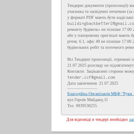
Тендерні документи (пропозиції) м
учасника та засвідчені печаткою (за 
у форматі PDF мають бути надіслані 
ремонту будівель» не пізніше 17:00 
або у паперовому оригіналі мають бу
річчя, б.1, офіс 49 не пізніше 17:0
будівельних робіт та поточного ремо
Всі Тендерні пропозиції, отримані о
21.07.2025 розгляду не підлягатимут
Контакти: Зацікавлені сторони мож
Дата закінчення: 21.07.2025
Благодійна Організація МБФ "Руки 
вул.Героїв Майдану,11
Тел. 0939530255
Для відповіді в тендері необхідно
за