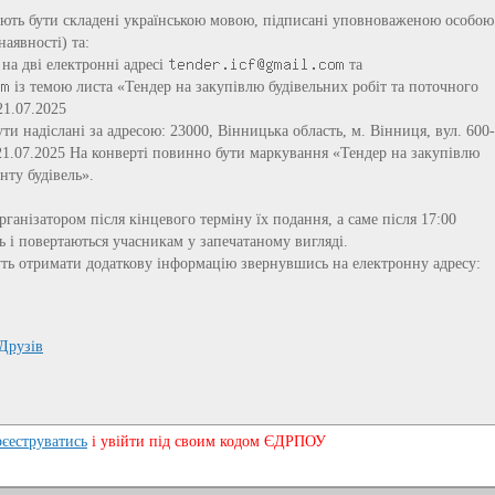
ають бути складені українською мовою, підписані уповноваженою особою
наявності) та:
на дві електронні адресі
та
із темою листа «Тендер на закупівлю будівельних робіт та поточного
21.07.2025
ти надіслані за адресою: 23000, Вінницька область, м. Вінниця, вул. 600-
0 21.07.2025 На конверті повинно бути маркування «Тендер на закупівлю
нту будівель».
рганізатором після кінцевого терміну їх подання, а саме після 17:00
ь і повертаються учасникам у запечатаному вигляді.
уть отримати додаткову інформацію звернувшись на електронну адресу:
Друзів
рєеструватись
і увійти під своим кодом ЄДРПОУ