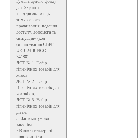
Гуманітарного фонду
для України
«Підтримка місць
тимчасового
проживання, надання
доступу, допомога та
евакуація» (код
фінансування CBPF-
UKR-24-R-NGO-
34188):
ЛОТ № 1. Набір
гігієнічних товарів для
жінок;
ЛОТ № 2. Набір
гігієнічних товарів для
чоловіків;
ЛОТ № 3. Набір
гігієнічних товарів для
дітей.
3. Загальні умови
закупівлі
• Валюта тендерної
пропозиції та