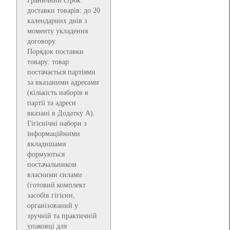
Граничний строк
доставки товарів: до 20
календарних днів з
моменту укладення
договору.
Порядок поставки
товару: товар
постачається партіями
за вказаними адресами
(кількість наборів в
партії та адреси
вказані в Додатку А).
Гігієнічні набори з
інформаційними
вкладишами
формуються
постачальником
власними силами
(готовий комплект
засобів гігієни,
організований у
зручній та практичній
упаковці для