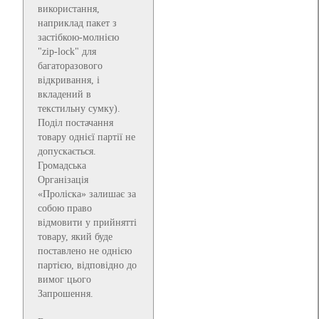
використання,
наприклад пакет з
застібкою-молнією
"zip-lock" для
багаторазового
відкривання, і
вкладений в
текстильну сумку).
Поділ постачання
товару однієї партії не
допускається.
Громадська
Організація
«Проліска» залишає за
собою право
відмовити у прийнятті
товару, який буде
поставлено не однією
партією, відповідно до
вимог цього
Запрошення.