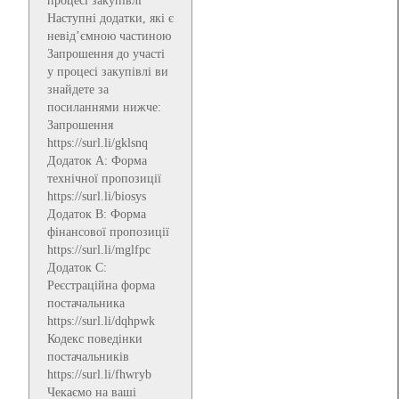
процесі закупівлі
Наступні додатки, які є
невід’ємною частиною
Запрошення до участі
у процесі закупівлі ви
знайдете за
посиланнями нижче:
Запрошення
https://surl.li/gklsnq
Додаток А: Форма
технічної пропозиції
https://surl.li/biosys
Додаток В: Форма
фінансової пропозиції
https://surl.li/mglfpc
Додаток С:
Реєстраційна форма
постачальника
https://surl.li/dqhpwk
Кодекс поведінки
постачальників
https://surl.li/fhwryb
Чекаємо на ваші