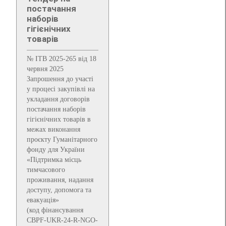
постачання
наборів
гігієнічних
товарів
№ ITB 2025-265 від 18
червня 2025
Запрошення до участі
у процесі закупівлі на
укладання договорів
постачання наборів
гігієнічних товарів в
межах виконання
проєкту Гуманітарного
фонду для України
«Підтримка місць
тимчасового
проживання, надання
доступу, допомога та
евакуація»
(код фінансування
CBPF-UKR-24-R-NGO-