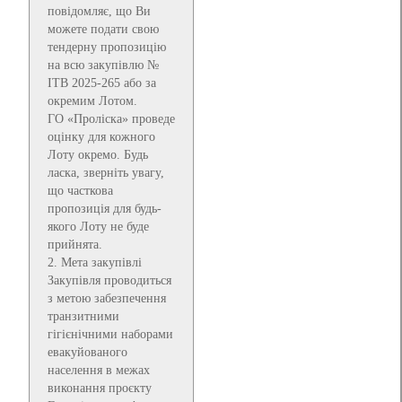
повідомляє, що Ви
можете подати свою
тендерну пропозицію
на всю закупівлю №
ITB 2025-265 або за
окремим Лотом.
ГО «Проліска» проведе
оцінку для кожного
Лоту окремо. Будь
ласка, зверніть увагу,
що часткова
пропозиція для будь-
якого Лоту не буде
прийнята.
2. Мета закупівлі
Закупівля проводиться
з метою забезпечення
транзитними
гігієнічними наборами
евакуйованого
населення в межах
виконання проєкту