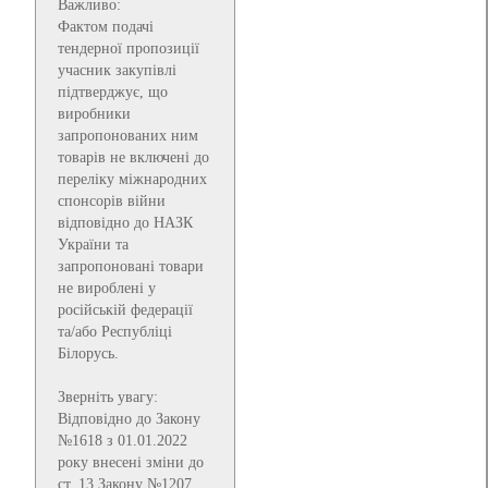
Важливо:
Фактом подачі
тендерної пропозиції
учасник закупівлі
підтверджує, що
виробники
запропонованих ним
товарів не включені до
переліку міжнародних
спонсорів війни
відповідно до НАЗК
України та
запропоновані товари
не вироблені у
російській федерації
та/або Республіці
Білорусь.
Зверніть увагу:
Відповідно до Закону
№1618 з 01.01.2022
року внесені зміни до
ст. 13 Закону №1207,