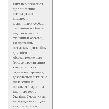
яким передбачається,
що здійснення
господарської
діяльності
юридичними особами,
фізичними особами-
підприємцями та
фізичними особами,
які провадять
незалежну професійну
діяльність,
місцезнаходженням
(місцем проживання)
яких є тимчасово
окупована територія,
дозволяється виключно
після зміни їх
податкової адреси на
іншу територію
України. Учасники які
не підпадають під дані
вимоги будуть –