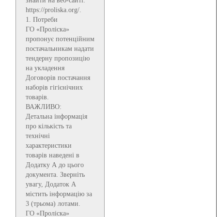
знайти на веб-сайті:
https://proliska.org/.
1. Потреби
ГО «Проліска»
пропонує потенційним
постачальникам надати
тендерну пропозицію
на укладення
Договорів постачання
наборів гігієнічних
товарів.
ВАЖЛИВО:
Детальна інформація
про кількість та
технічні
характеристики
товарів наведені в
Додатку А до цього
документа. Зверніть
увагу, Додаток А
містить інформацію за
3 (трьома) лотами.
ГО «Проліска»