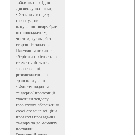
зобов’язань згідно
Договору поставки;
• Учасник тендеру
гарантує, що
пакування товару буде
непошкодженим,
чистим, сухим, без
сторонніх запахів.
Пакування повинне
зберігати цілісність та
герметичність при
завантаженні,
розвантаженні та
транспортуванні;
• Фактом надання
тендерної пропозиції
учасники тендеру
гарантують збереження
своєї оголошеної ціни
протягом проведення
тендеру та до моменту
поставки.