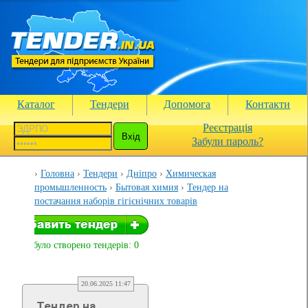
Каталог
Тендери
Допомога
Контакти
Реєстрація
Забули пароль?
Головна
Тендери
Дніпро
Химическая
промышленность
Бытовая химия
Тендер на
постачання наборів гігієнічних товарів
Вами було створено тендерів: 0
20.06.2025 11:47
Тендер на