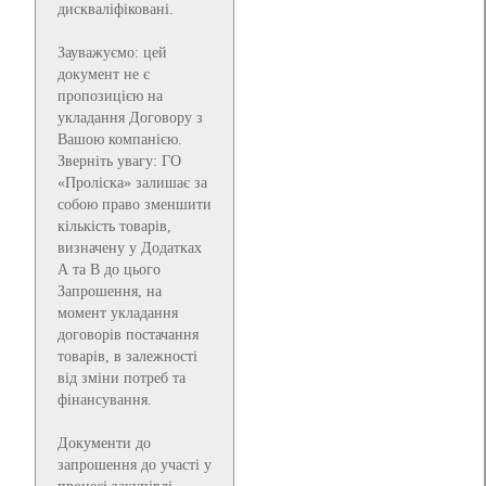
дискваліфіковані.
Зауважуємо: цей
документ не є
пропозицією на
укладання Договору з
Вашою компанією.
Зверніть увагу: ГО
«Проліска» залишає за
собою право зменшити
кількість товарів,
визначену у Додатках
А та В до цього
Запрошення, на
момент укладання
договорів постачання
товарів, в залежності
від зміни потреб та
фінансування.
Документи до
запрошення до участі у