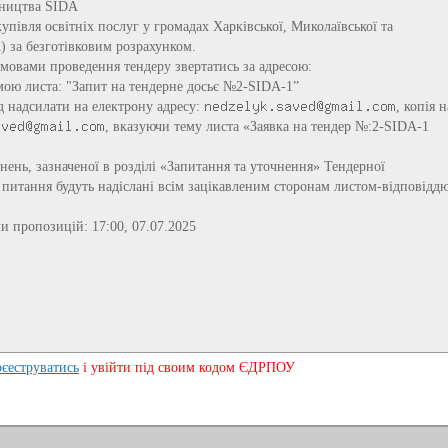
тництва SIDA
упівля освітніх послуг у громадах Харківської, Миколаївської та
A) за безготівковим розрахунком.
умовами проведення тендеру звертатись за адресою:
мою листа: "Запит на тендерне досьє №2-SIDA-1”
ід надсилати на електрону адресу:
, копія н
, вказуючи тему листа «Заявка на тендер №:2-SIDA-1
снень, зазначеної в розділі «Запитання та уточнення» Тендерної
і питання будуть надіслані всім зацікавленим сторонам листом-відповідд
и пропозицій: 17:00, 07.07.2025
рєеструватись
і увійти під своим кодом ЄДРПОУ