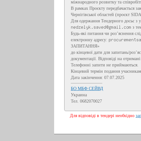
міжнародного розвитку та співробі
В рамках Проєкту передбачається зак
Чернігівської областей (проєкт SID
Для одержання Тендерного досьє з 
з те
Будь-які питання чи роз’яснення сл
електронну адресу:
ЗАПИТАННЯ»
до кінцевої дати для запитань/роз’я
документації. Відповіді на отриман
Телефонні запити не приймаються.
Кінцевий термін подання учасникам
Дата закінчення: 07.07.2025
БО МБФ СЕЙВД
Украина
Тел. 0682070027
Для відповіді в тендері необхідно
за