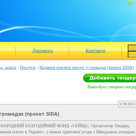
Допомога
Контакти
а, освіта
Послуги
Надання освітніх послуг у громадах (проєкт SIDA)
Вами було створено тендер
17.06.2025 1
 громадах (проєкт SIDA)
АРОДНИЙ БЛАГОДІЙНИЙ ФОНД «СЕЙВД», Організатор Тендеру,
ження освіти в Україні», у межах грантової угоди з Шведською агенцією