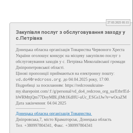
27.03.2025 05:15
Закупівля послуг з обслуговування заходу у
с.Петрівка
Донецька обласна організація Товариства Червоного Хреста
України оголошує конкурс на місцеву закупівлю послуг з
обслуговування заходів у с. Петрівка Миколаївської громади
Дніпропетровської області.
Цінові пропозиції приймаються на електронну пошту:
. до 04.04.2025 року, 17:00.
Подробиці за посиланням: https://redcrossukraine-
my.sharepoint.com/:f:/g/personal/vd_do4_redcross_org_ua/EtbrfEd-
hWRMttjQm77DoyMBLjIMt1KdHU-uUc_ESGs1Jw?e=wOcaZM
Дата закінчення: 04.04.2025
Донецька обласна організація Товариства
Дніпровська,7, місто Краматорськ, Донецька область
Тел. +380997804341, Факс. +380997804341