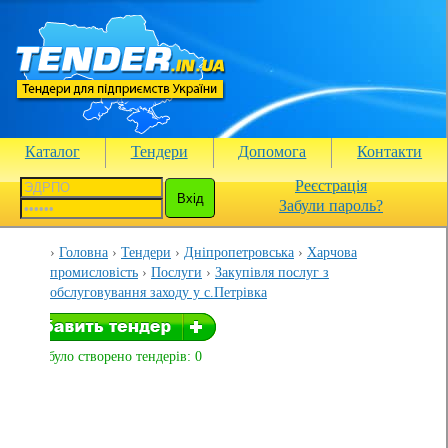
Каталог
Тендери
Допомога
Контакти
Реєстрація
Забули пароль?
Головна
Тендери
Дніпропетровська
Харчова
промисловість
Послуги
Закупівля послуг з
обслуговування заходу у с.Петрівка
Вами було створено тендерів: 0