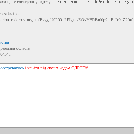
захищену електронну адресу:
ossukraine-
admin_don_redcross_org_ua/EvggsU0P001JiFIgnsyEfWYBRFaddp9mBpIr9_Z2fnf
риства
Донецька область
804341
рєеструватись
і увійти під своим кодом ЄДРПОУ