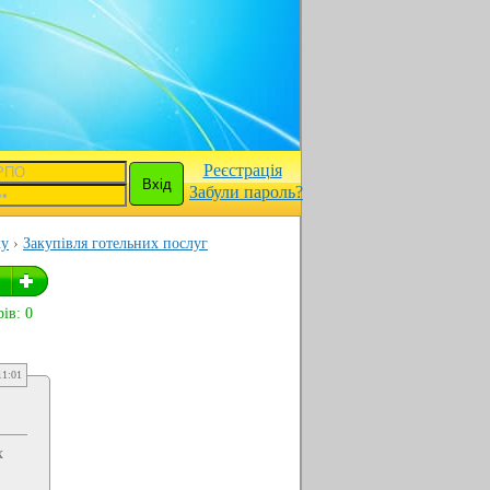
Реєстрація
Забули пароль?
ку
Закупівля готельних послуг
ів: 0
11:01
х