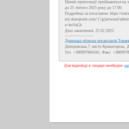
Цінові пропозиції приймаються на 
до 25 лютого 2025 року до 17:00.
Подробиці за посилання: https://redcr
my.sharepoint.com/:f:/g/personal/
e=boVaGh
Дата закінчення: 25.02.2025
Донецька обласна організація Това
Дніпровська,7, місто Краматорськ, 
Тел. +380997804341, Факс. +380997
Для відповіді в тендері необхідно
за