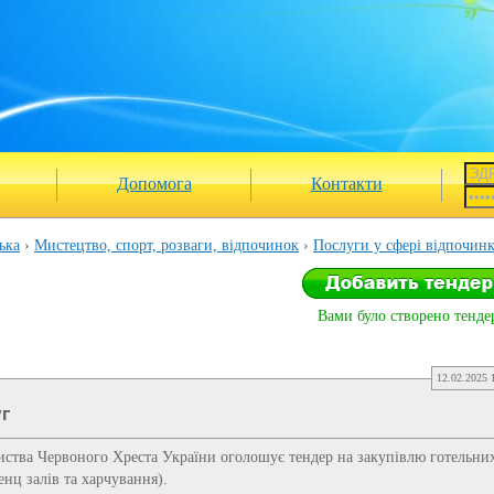
Допомога
Контакти
ька
Мистецтво, спорт, розваги, відпочинок
Послуги у сфері відпочин
Вами було створено тендер
12.02.2025 
уг
иства Червоного Хреста України оголошує тендер на закупівлю готельни
нц залів та харчування).