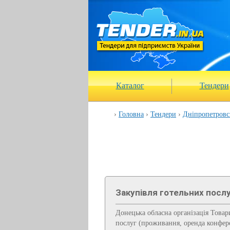
Каталог
Тендери
Головна
Тендери
Дніпропетровс
Закупівля готельних посл
Донецька обласна організація Товар
послуг (проживання, оренда конфере