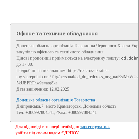
Офісне та технічне обладнання
Донецька обласна організація Товариства Червоного Хреста Укр
закупівлю офісного та технічного обладнання.
Цінові пропозиції приймаються на електронну пошту:
до 17:00.
Подробиці за посиланням: https://redcrossukraine-
my.sharepoint.com/:f:/g/personal/od_do_redcross_org_ua/Es
5kUEPRThw?e=atq8ka
Дата закінчення: 12.02.2025
Донецька обласна організація Товариства
Дніпровська,7, місто Краматорськ, Донецька область
Тел. +380997804341, Факс. +380997804341
Для відповіді в тендері необхідно
зарєеструватись
і
увійти під своим кодом ЄДРПОУ