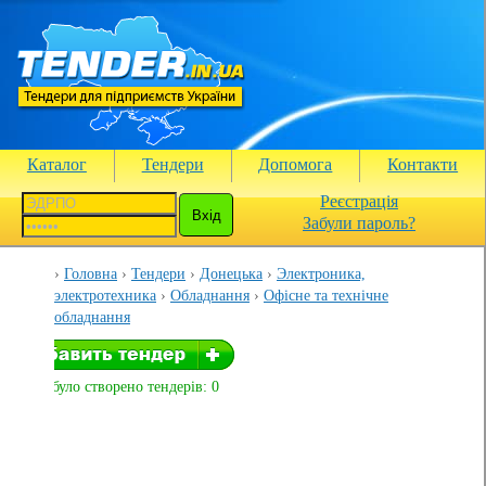
Каталог
Тендери
Допомога
Контакти
Реєстрація
Забули пароль?
Головна
Тендери
Донецька
Электроника,
электротехника
Обладнання
Офісне та технічне
обладнання
Вами було створено тендерів: 0