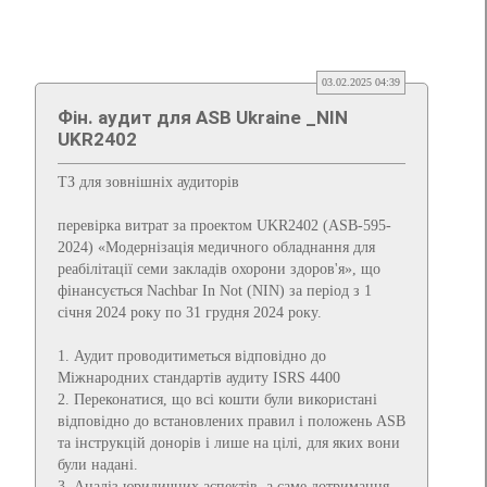
03.02.2025 04:39
Фін. аудит для ASB Ukraine _NIN
UKR2402
ТЗ для зовнішніх аудиторів
перевірка витрат за проектом UKR2402 (ASB-595-
2024) «Модернізація медичного обладнання для
реабілітації семи закладів охорони здоров'я», що
фінансується Nachbar In Not (NIN) за період з 1
січня 2024 року по 31 грудня 2024 року.
1. Аудит проводитиметься відповідно до
Міжнародних стандартів аудиту ISRS 4400
2. Переконатися, що всі кошти були використані
відповідно до встановлених правил і положень ASB
та інструкцій донорів і лише на цілі, для яких вони
були надані.
3. Аналіз юридичних аспектів, а саме дотримання