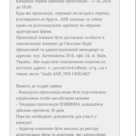
Кінцевий термін прийому пропозицій - 17.02.2024
до 18:00.
Будь-які пропозиції, отримані після цього терміну,
розглядатися не будуть. ASB залишає за собою
право не розголошувати причину не обрання
аудиторської фірми.
Пропозиції повинні бути доставлені особисто в
запечатаному конверті до Євсєєнко Надії
(фінансовий та адміністративний менеджер) за
адресою: вул. Антоновича 20-Б, офіс 24, м. Київ,
Україна. Або надіслати електронною поштою на
наступні адреси:
з
темою листа "Audit ASB_NIN UKR2402"
Вимоги до подачі заявки
- Конкурсна пропозиція може бути підготовлена
українською та/або англійською мовами
- Тендерна пропозиція ПОВИННА залишатися
дійсною протягом 30 днів
Перелік необхідних документів для участі у
конкурсі:
- Аудитор повиннен бути внесена до реєстру
аудиторських фірм та аудиторів, які одноособово