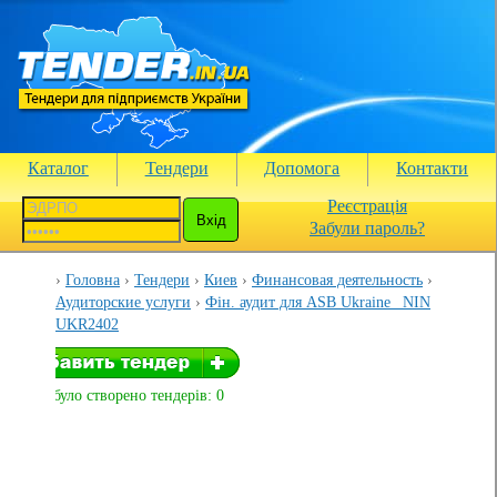
Каталог
Тендери
Допомога
Контакти
Реєстрація
Забули пароль?
Головна
Тендери
Киев
Финансовая деятельность
Аудиторские услуги
Фін. аудит для ASB Ukraine _NIN
UKR2402
Вами було створено тендерів: 0