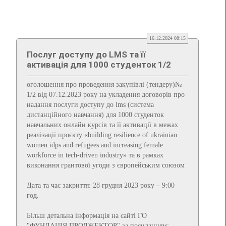
16.12.2024 08:15
Послуг доступу до LMS та її
активація для 1000 студенток 1/2
оголошення про проведення закупівлі (тендеру)№
1/2 від 07.12.2023 року на укладення договорів про
надання послуги доступу до lms (система
дистанційного навчання) для 1000 студенток
навчальних онлайн курсів та її активації в межах
реалізації проєкту «building resilience of ukrainian
women idps and refugees and increasing female
workforce in tech-driven industry» та в рамках
виконання грантової угоди з європейським союзом
Дата та час закриття: 28 грудня 2023 року – 9:00
год.
Більш детальна інформація на сайті ГО
"ФУНДАЦІЯ ПРОДЖЕКТОР" за посиланням: