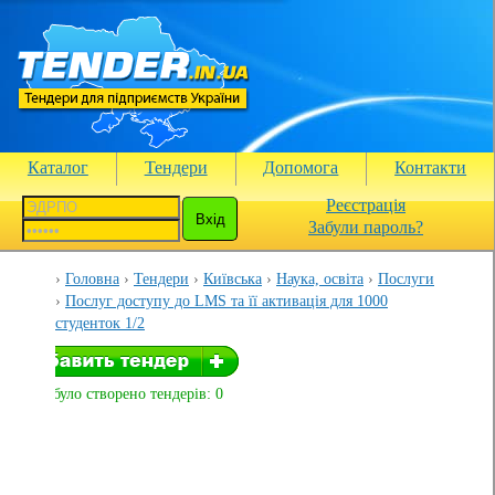
Каталог
Тендери
Допомога
Контакти
Реєстрація
Забули пароль?
Головна
Тендери
Київська
Наука, освіта
Послуги
Послуг доступу до LMS та її активація для 1000
студенток 1/2
Вами було створено тендерів: 0