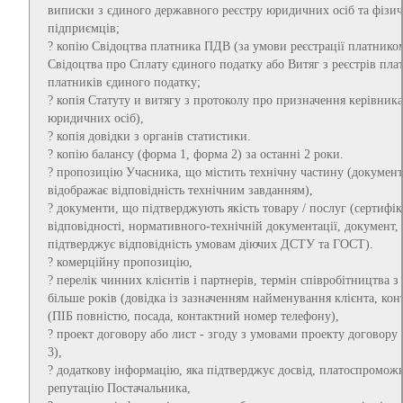
виписки з єдиного державного реєстру юридичних осіб та фізич
підприємців;
? копію Свідоцтва платника ПДВ (за умови реєстрації платник
Свідоцтва про Сплату єдиного податку або Витяг з реєстрів пла
платників єдиного податку;
? копія Статуту и витягу з протоколу про призначення керівника
юридичних осіб),
? копія довідки з органів статистики.
? копію балансу (форма 1, форма 2) за останні 2 роки.
? пропозицію Учасника, що містить технічну частину (документ
відображає відповідність технічним завданням),
? документи, що підтверджують якість товару / послуг (сертифік
відповідності, нормативного-технічній документації, документ,
підтверджує відповідність умовам діючих ДСТУ та ГОСТ).
? комерційну пропозицію,
? перелік чинних клієнтів і партнерів, термін співробітництва з
більше років (довідка із зазначенням найменування клієнта, кон
(ПІБ повністю, посада, контактний номер телефону),
? проект договору або лист - згоду з умовами проекту договору
3),
? додаткову інформацію, яка підтверджує досвід, платоспроможн
репутацію Постачальника,