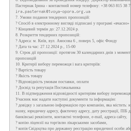
Пастернак Ірина - контактний номер телефону: +38 063 815 38 70
7. Умови подання тендерних пропозицій:
? Спосіб в електронному вигляді підписані у програмі «вчасно»
? Кінцевий термін до: 27.12.2024 р.
8. Розкриття тендерних пропозицій:
? Адреса: м. Київ, вул. Амосова 6 , поверх 5, офіс Фонду
? Дата та час: 27.12.2024 р., 15-00
9. Строк дії пропозиції: протягом 30 календарних днів з момент
пропозицій
10. Критерії вибору переможця і вага критеріїв:
? Вартість товару
? Якість товару
? Відповідність умовам поставки, оплати
? Досвід та репутація Постачальника
11. В підтвердження відповідності критеріям вибору переможця
Учасник має надати наступні документи та інформацію:
? довідку з загальною інформацією про компанію, яка містить:
назву, юридичну адресу, фактичну адресу, дату реєстрації, ПІБ д
банківські реквізити, контактні телефони, e-mail, адреса сайту,
? копію ліцензії на торгівлю лікарськими засобами,
? копія Свідоцтва про державну реєстрацію юридичної особи а