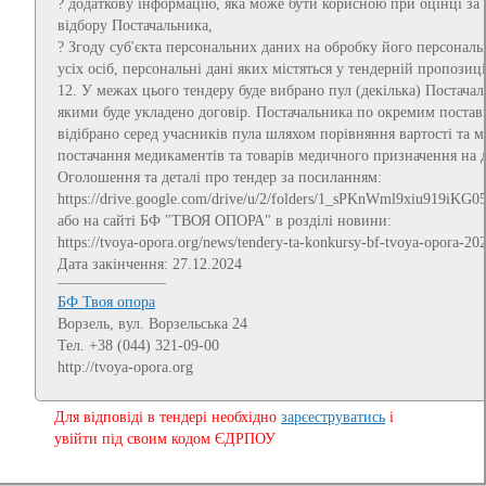
? додаткову інформацію, яка може бути корисною при оцінці за
відбору Постачальника,
? Згоду суб'єкта персональних даних на обробку його персональ
усіх осіб, персональні дані яких містяться у тендерній пропозиці
12. У межах цього тендеру буде вибрано пул (декілька) Постачал
якими буде укладено договір. Постачальника по окремим постав
відібрано серед учасників пула шляхом порівняння вартості та 
постачання медикаментів та товарів медичного призначення на д
Оголошення та деталі про тендер за посиланням:
https://drive.google.com/drive/u/2/folders/1_sPKnWml9xiu919iK
або на сайті БФ "ТВОЯ ОПОРА" в розділі новини:
https://tvoya-opora.org/news/tendery-ta-konkursy-bf-tvoya-opora-2
Дата закінчення: 27.12.2024
БФ Твоя опора
Ворзель, вул. Ворзельська 24
Тел. +38 (044) 321-09-00
http://tvoya-opora.org
Для відповіді в тендері необхідно
зарєеструватись
і
увійти під своим кодом ЄДРПОУ