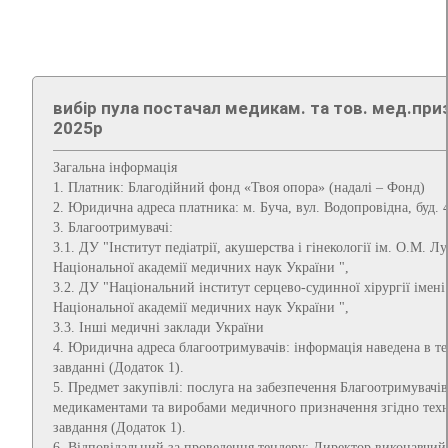
вибір пула постачал медикам. та тов. мед.приз
2025р
Загальна інформація
1. Платник: Благодійний фонд «Твоя опора» (надалі – Фонд)
2. Юридична адреса платника: м. Буча, вул. Водопровідна, буд. 4
3. Благоотримувачі:
3.1. ДУ "Інститут педіатрії, акушерства і гінекології ім. О.М. Лу
Національної академії медичних наук України ",
3.2. ДУ "Національний інститут серцево-судинної хірургії імен
Національної академії медичних наук України ",
3.3. Інші медичні заклади України
4. Юридична адреса благоотримувачів: інформація наведена в т
завданні (Додаток 1).
5. Предмет закупівлі: послуга на забезпечення Благоотримувачів
медикаментами та виробами медичного призначення згідно тех
завдання (Додаток 1).
6. Відповідальний за проведення тендеру: Директор виконавчий