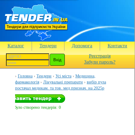
Каталог
Тендери
Допомога
Контакти
Реєстрація
Забули пароль?
Головна
Тендери
Усі міста
Медицина,
фармакологія
Лікувальні препарати
вибір пула
постачал медикам. та тов. мед.признач. на 2025р
Вами було створено тендерів: 0