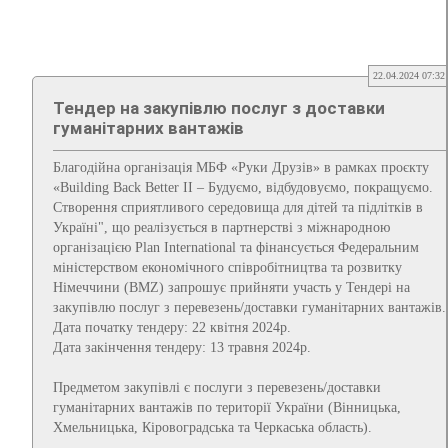
22.04.2024 07:32
Тендер на закупівлю послуг з доставки
гуманітарних вантажів
Благодійна організація МБФ «Руки Друзів» в рамках проєкту
«Building Вack Вetter ІІ – Будуємо, відбудовуємо, покращуємо.
Створення сприятливого середовища для дітей та підлітків в
Україні", що реалізується в партнерстві з міжнародною
організацією Plan International та фінансується Федеральним
міністерством економічного співробітництва та розвитку
Німеччини (BMZ) запрошує прийняти участь у Тендері на
закупівлю послуг з перевезень/доставки гуманітарних вантажів.
Дата початку тендеру: 22 квітня 2024р.
Дата закінчення тендеру: 13 травня 2024р.
Предметом закупівлі є послуги з перевезень/доставки
гуманітарних вантажів по території України (Вінницька,
Хмельницька, Кіровоградська та Черкаська область).