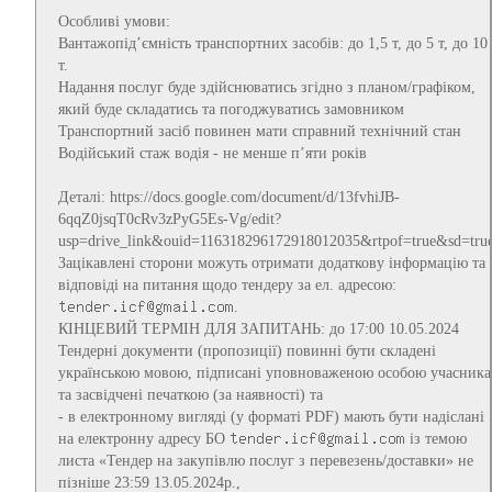
Особливі умови:
Вантажопід’ємність транспортних засобів: до 1,5 т, до 5 т, до 10
т.
Надання послуг буде здійснюватись згідно з планом/графіком,
який буде складатись та погоджуватись замовником
Транспортний засіб повинен мати справний технічний стан
Водійський стаж водія - не менше п’яти років
Деталі: https://docs.google.com/document/d/13fvhiJB-
6qqZ0jsqT0cRv3zPyG5Es-Vg/edit?
usp=drive_link&ouid=116318296172918012035&rtpof=true&sd=tru
Зацікавлені сторони можуть отримати додаткову інформацію та
відповіді на питання щодо тендеру за ел. адресою:
.
КІНЦЕВИЙ ТЕРМІН ДЛЯ ЗАПИТАНЬ: до 17:00 10.05.2024
Тендерні документи (пропозиції) повинні бути складені
українською мовою, підписані уповноваженою особою учасника
та засвідчені печаткою (за наявності) та
- в електронному вигляді (у форматі PDF) мають бути надіслані
на електронну адресу БО
із темою
листа «Тендер на закупівлю послуг з перевезень/доставки» не
пізніше 23:59 13.05.2024р.,