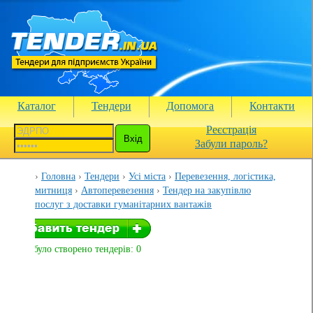
Каталог
Тендери
Допомога
Контакти
Реєстрація
Забули пароль?
Головна
Тендери
Усі міста
Перевезення, логістика,
митниця
Автоперевезення
Тендер на закупівлю
послуг з доставки гуманітарних вантажів
Вами було створено тендерів: 0