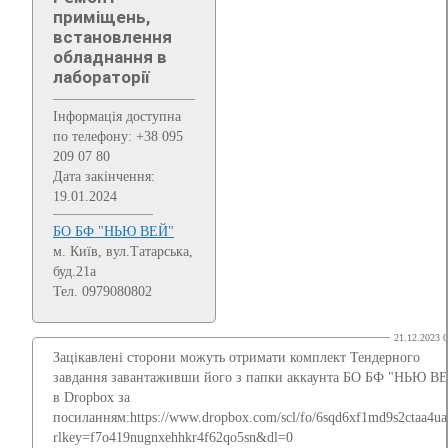
приміщень,
встановлення
обладнання в
лабораторії
Інформація доступна
по телефону: +38 095
209 07 80
Дата закінчення:
19.01.2024
БО БФ "НЬЮ ВЕЙ"
м. Київ, вул.Татарська,
буд.21а
Тел. 0979080802
21.12.2023 0
Зацікавлені сторони можуть отримати комплект Тендерного
завдання завантаживши його з папки аккаунта БО БФ "НЬЮ В
в Dropbox за
посиланням:https://www.dropbox.com/scl/fo/6sqd6xf1md9s2ctaa4ua
rlkey=f7o419nugnxehhkr4f62qo5sn&dl=0