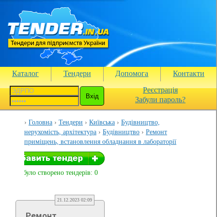
Каталог
Тендери
Допомога
Контакти
Реєстрація
Забули пароль?
Головна
Тендери
Київська
Будівництво,
нерухомість, архітектура
Будівництво
Ремонт
приміщень, встановлення обладнання в лабораторії
Вами було створено тендерів: 0
21.12.2023 02:09
Ремонт