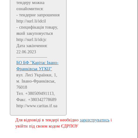
тендеру можна
ознайомитися:
- тендерне запрошення
http://surl.li/idcil
- специфікація товару,
який закуповується
http://surl.li/idcjc
Дата закінчення:
22.06.2023
БО БФ "Карітас Івано-
Франківськ УГКЦ"
вул. Лесі Українки, 1,
м. Івано-Франківськ,
76018
Тел. +380509491113,
Факс. +380342778689
http://www.caritas.if.ua
Для відповіді в тендері необхідно
зарєеструватись
і
увійти під своим кодом ЄДРПОУ