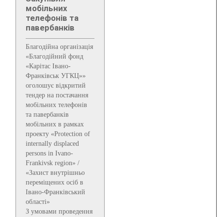
мобільних
телефонів та
павербанків
Благодійна організація
«Благодійний фонд
«Карітас Івано-
Франківськ УГКЦ»»
оголошує відкритий
тендер на постачання
мобільних телефонів
та павербанків
мобільних в рамках
проекту «Protection of
internally displaced
persons in Ivano-
Frankivsk region» /
«Захист внутрішньо
переміщених осіб в
Івано-Франківський
області»
З умовами проведення