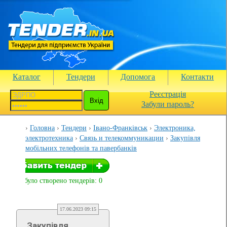
Каталог
Тендери
Допомога
Контакти
Реєстрація
Забули пароль?
Головна
Тендери
Івано-Франківськ
Электроника,
электротехника
Связь и телекоммуникации
Закупівля
мобільних телефонів та павербанків
Вами було створено тендерів: 0
17.06.2023 09:15
Закупівля