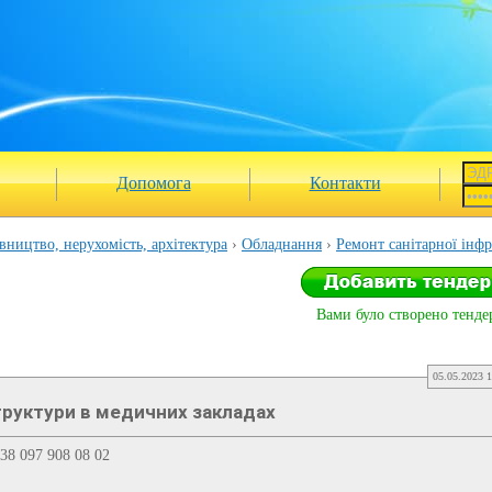
Допомога
Контакти
вництво, нерухомість, архітектура
Обладнання
Ремонт санітарної інф
Вами було створено тендер
05.05.2023 1
труктури в медичних закладах
38 097 908 08 02