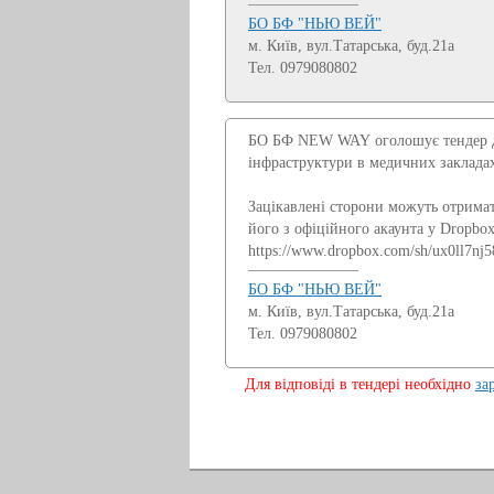
БО БФ "НЬЮ ВЕЙ"
м. Київ, вул.Татарська, буд.21а
Тел. 0979080802
БО БФ NEW WAY оголошує тендер для
інфраструктури в медичних заклада
Зацікавлені сторони можуть отрима
його з офіційного акаунта у Dropbo
https://www.dropbox.com/sh/ux0ll
БО БФ "НЬЮ ВЕЙ"
м. Київ, вул.Татарська, буд.21а
Тел. 0979080802
Для відповіді в тендері необхідно
за