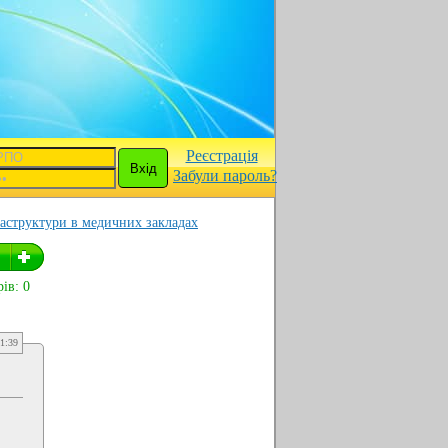
Реєстрація
Забули пароль?
раструктури в медичних закладах
ів: 0
1:39