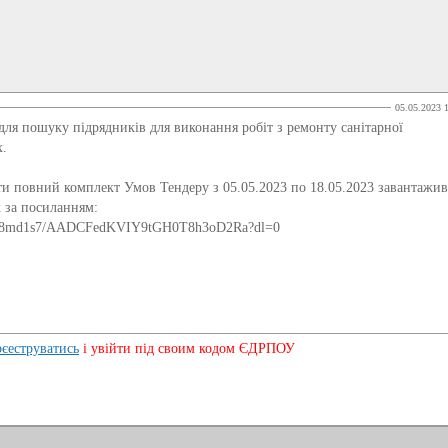
05.05.2023 
 пошуку підрядників для виконання робіт з ремонту санітарної
х.
ти повний комплект Умов Тендеру з 05.05.2023 по 18.05.2023 завантажи
x за посиланням:
7nj58md1s7/AADCFedKVIY9tGH0T8h3oD2Ra?dl=0
рєеструватись
і увійти під своим кодом ЄДРПОУ