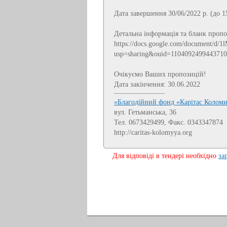
Дата завершення 30/06/2022 р. (до 15
Детальна інформація та бланк пропо
https://docs.google.com/document/d
usp=sharing&ouid=1104092499443710
Очікуємо Ваших пропозицій!
Дата закінчення: 30.06.2022
«Благодійний фонд «Карітас Колом
вул. Гетьманська, 36
Тел. 0673429499, Факс. 0343347874
http://caritas-kolomyya.org
Для відповіді в тендері необхідно
за