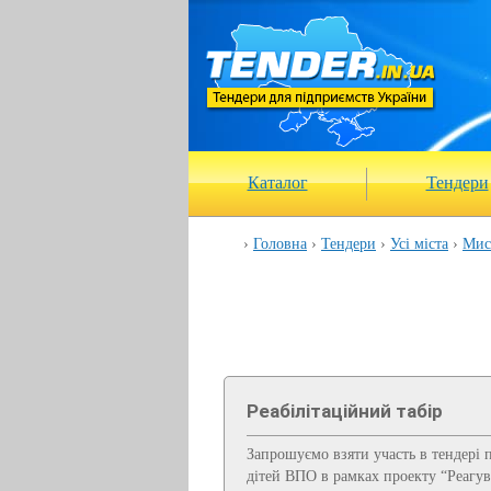
Каталог
Тендери
Головна
Тендери
Усі міста
Мист
Реабілітаційний табір
Запрошуємо взяти участь в тендері п
дітей ВПО в рамках проекту “Реагув