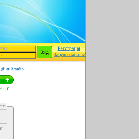
Реєстрація
Забули пароль?
аційний табір
ів: 0
7:31
ії