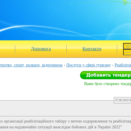
Допомога
Контакти
ецтво, спорт, розваги, відпочинок
Послуги у сфері туризму
Реабіліт
Вами було створено тендер
27.06.2022 0
о організації реабілітаційного табору з метою оздоровлення та реабілітац
ання на надзвичайні ситуації внаслідок бойових дій в Україні 2022”