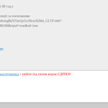
.00 год.)
зиції за посиланням:
/1lMwlzgBaYl5m5je5o1HcscH2hhl_GLTF/edit?
86184&rtpof=true&sd=true
ия»
рєеструватись
і увійти під своим кодом ЄДРПОУ