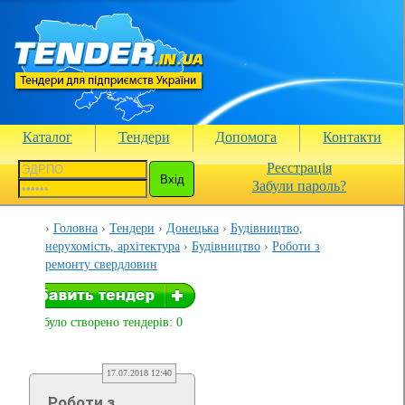
Каталог
Тендери
Допомога
Контакти
Реєстрація
Забули пароль?
Головна
Тендери
Донецька
Будівництво,
нерухомість, архітектура
Будівництво
Роботи з
ремонту свердловин
Вами було створено тендерів: 0
17.07.2018 12:40
Роботи з