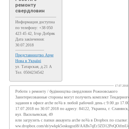
ремонту
свердловин
Информация доступна
по телефону: +38 050
423 45 42, Ігор Добряк
Дата закінчення:
30.07.2018
Представництво Арче
Нова в Україні
ул. Татарская, д.21 А
Тел. 0504234542
17.07.2018
Роботи з ремонту / будівництва свердловин Рожновського
Заинтересованные стороны могут получить комплект Тендерног
задания в офисе arche noVa в любой рабочий день с 9.00 до 17.00
17.07.2018 по 30.07.2018 по адресу: 84122, Украина, г. Славянск,
вул. Васильевская, 49
или загрузить с папки аккаунта arche noVa в Dropbox по ссылке:
ww.dropbox.com/sh/ywkpk5oskugozl8/AABs7qEr3ZD12PeQOifmUo