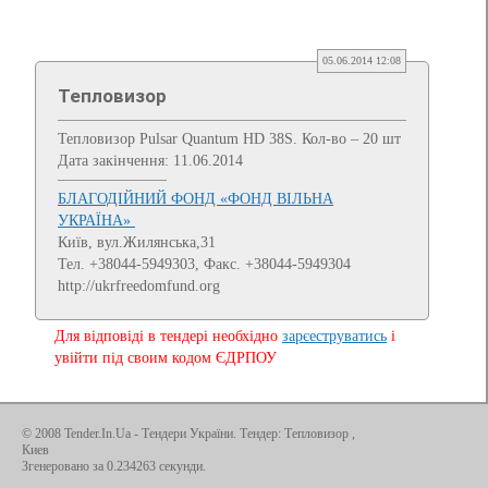
05.06.2014 12:08
Тепловизор
Тепловизор Pulsar Quantum HD 38S. Кол-во – 20 шт
Дата закінчення: 11.06.2014
БЛАГОДІЙНИЙ ФОНД «ФОНД ВІЛЬНА
УКРАЇНА»
Київ, вул.Жилянська,31
Тел. +38044-5949303, Факс. +38044-5949304
http://ukrfreedomfund.org
Для відповіді в тендері необхідно
зарєеструватись
і
увійти під своим кодом ЄДРПОУ
© 2008 Tender.In.Ua -
Тендери України
. Тендер: Тепловизор ,
Киев
Згенеровано за 0.234263 секунди.