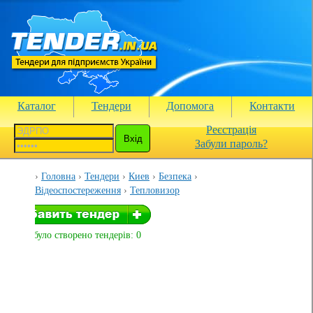
Каталог
Тендери
Допомога
Контакти
Реєстрація
Забули пароль?
Головна
Тендери
Киев
Безпека
Відеоспостереження
Тепловизор
Вами було створено тендерів: 0