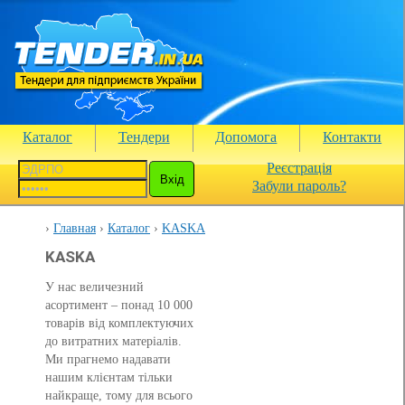
Каталог
Тендери
Допомога
Контакти
Реєстрація
Забули пароль?
Главная
Каталог
KASKA
KASKA
У нас величезний
асортимент – понад 10 000
товарів від комплектуючих
до витратних матеріалів.
Ми прагнемо надавати
нашим клієнтам тільки
найкраще, тому для всього