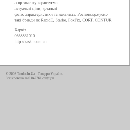
асортименту гарантуємо
актуальні ціни, детальні
фото, характеристики та наявність. Розповсюджуємо
такі бренди як RapidE, Starke, FoxFix, CORT, CONTUR.
Харків
0668831010
http://kaska.com.ua
© 2008 Tender.In.Ua -
Тендери України
.
Згенеровано за 0.047761 секунди.