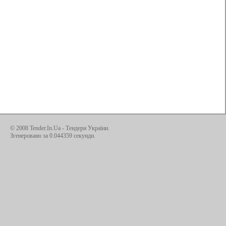
© 2008 Tender.In.Ua -
Тендери України
.
Згенеровано за 0.044359 секунди.