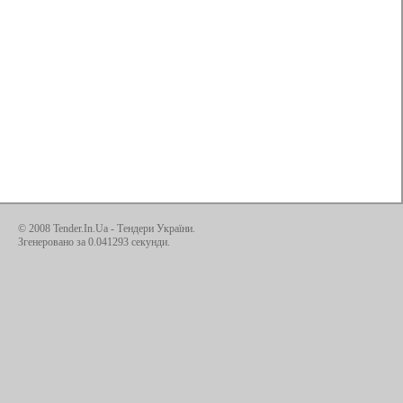
© 2008 Tender.In.Ua -
Тендери України
.
Згенеровано за 0.041293 секунди.