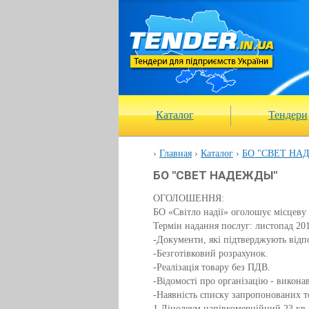
Каталог
Тендери
Главная
Каталог
БО "СВЕТ НА
БО "СВЕТ НАДЕЖДЫ"
ОГОЛОШЕННЯ:
БО «Світло надії» оголошує місцеву 
Термін надання послуг: листопад 2017
-Документи, які підтверджують відп
-Безготівковий розрахунок.
-Реалізація товару без ПДВ.
-Відомості про організацію - викона
-Наявність списку запропонованих то
1 Лінолеум напівкомерційний 23 кв