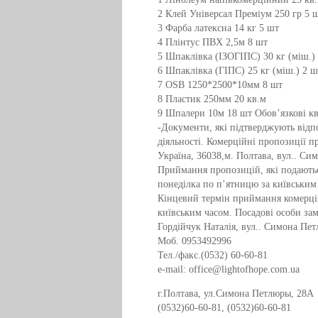
2 Клей Універсал Преміум 250 гр 5 
3 Фарба латексна 14 кг 5 шт
4 Плінтус ПВХ 2,5м 8 шт
5 Шпаклівка (ІЗОГІПС) 30 кг (міш.)
6 Шпаклівка (ГІПС) 25 кг (міш.) 2 ш
7 OSB 1250*2500*10мм 8 шт
8 Пластик 250мм 20 кв.м
9 Шпалери 10м 18 шт Обов’язкові ква
-Документи, які підтверджують відп
діяльності. Комерційні пропозиції п
Україна, 36038,м. Полтава, вул.. Си
Приймання пропозицій, які подаються
понеділка по п’ятницю за київським
Кінцевий термін приймання комерційн
київським часом. Посадові особи за
Гордійчук Наталія, вул.. Симона Пет
Моб. 0953492996
Тел./факс.(0532) 60-60-81
e-mail: office@lightofhope.com.ua
г.Полтава, ул.Симона Петлюры, 28А
(0532)60-60-81, (0532)60-60-81