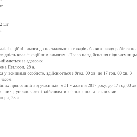
шт
 2 шт
т
ліфікаційні вимоги до постачальника товарів або виконавця робіт та пос
овідність кваліфікаційним вимогам. -Право на здійснення підприємницьк
риймаються за адресою:
мона Петлюри, 28 а.
 учасниками особисто, здійснюється з 9год. 00 хв. до 17 год. 00 хв. З
 часом.
их пропозицій від учасників: « 31 » жовтня 2017 року, до 17 год.00 хв.
мовника, уповноважені здійснювати зв'язок з постачальниками:
люри, 28 а.