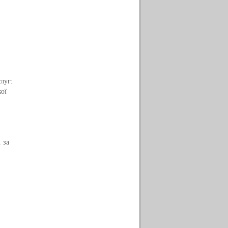
луг:
ої
 за