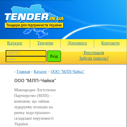
Каталог
Тендери
Допомога
Контакти
Реєстрація
Забули пароль?
Главная
Каталог
ООО "МЛП-Чайка"
ООО "МЛП-Чайка"
Міжнародне Логістичне
Партнерство (МЛП) -
компанія, що займає
лідируючу позицію на
ринку індустріально-
складської нерухомості
України.