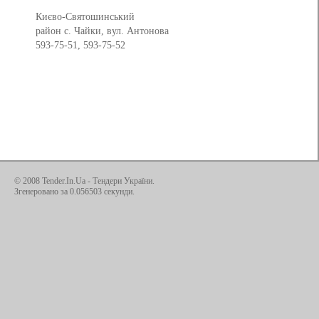
Києво-Святошинський
район с. Чайки, вул. Антонова
593-75-51, 593-75-52
© 2008 Tender.In.Ua -
Тендери України
.
Згенеровано за 0.056503 секунди.