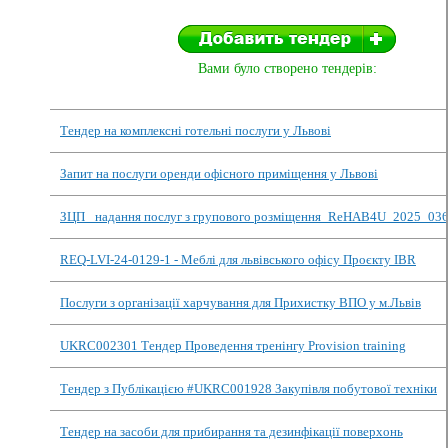
Вами було створено тендерів:
Тендер на комплексні готельні послуги у Львові
Запит на послуги оренди офісного приміщення у Львові
ЗЦП _надання послуг з групового розміщення_ReHAB4U_2025_03
REQ-LVI-24-0129-1 - Меблі для львівського офісу Проєкту IBR
Послуги з організації харчування для Прихистку ВПО у м.Львів
UKRC002301 Тендер Проведення тренінгу Provision training
Тендер з Публікацією #UKRC001928 Закупівля побутової техніки
Тендер на засоби для прибирання та дезинфікації поверхонь