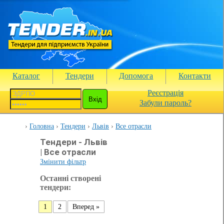
Каталог
Тендери
Допомога
Контакти
Реєстрація
Забули пароль?
Головна
Тендери
Львів
Все отрасли
Тендери - Львів
| Все отрасли
Змінити фільтр
Останні створені
тендери:
1
2
Вперед »