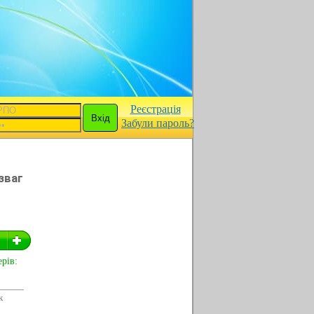
Реєстрація
Забули пароль?
зваг
рів:
к