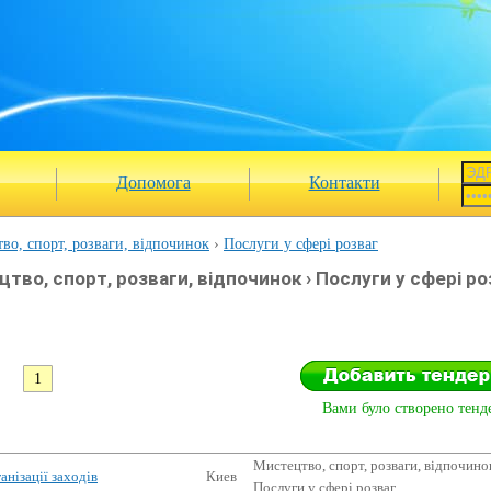
Допомога
Контакти
во, спорт, розваги, відпочинок
Послуги у сфері розваг
цтво, спорт, розваги, відпочинок › Послуги у сфері ро
1
Вами було створено тенде
Мистецтво, спорт, розваги, відпочино
анізації заходів
Киев
Послуги у сфері розваг