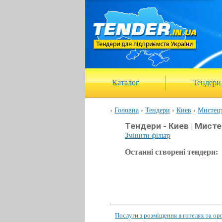
Каталог
Тендери
Головна
Тендери
Киев
Мистецт
Тендери - Киев | Мисте
Змінити фільтр
Останні створені тендери:
Послуги з розміщення в готелях та орг